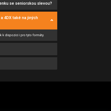
upenku se seniorskou slevou?
a 4DX také na jiných
 dispozici i pro tyto formáty.