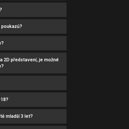
?
h poukazů?
e?
a 2D představení, je možné
e?
-18?
tě mladší 3 let?