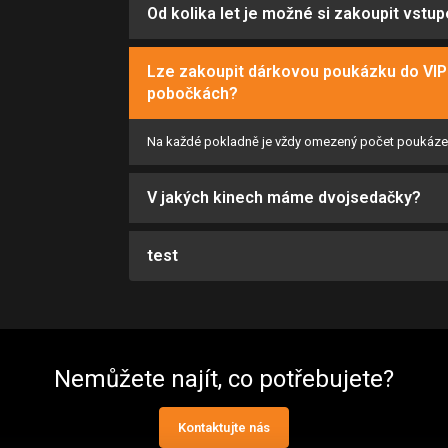
Od kolika let je možné si zakoupit vst
Lze zakoupit dárkovou poukázku do VIP 
pobočkách?
Na každé pokladně je vždy omezený počet poukázek k
V jakých kinech máme dvojsedačky?
test
Nemůžete najít, co potřebujete?
Kontaktujte nás