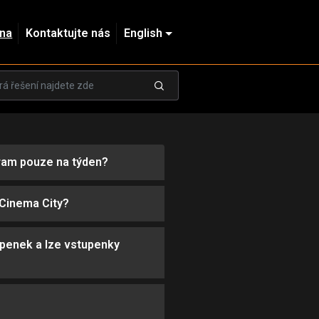
dna
Kontaktujte nás
English
ram pouze na týden?
 Cinema City?
upenek a lze vstupenky