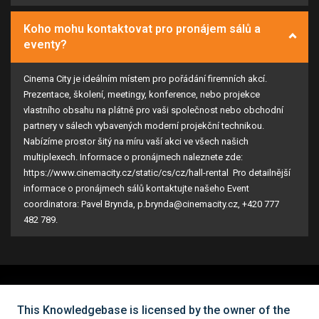
Koho mohu kontaktovat pro pronájem sálů a
eventy?
Cinema City je ideálním místem pro pořádání firemních akcí.
Prezentace, školení, meetingy, konference, nebo projekce
vlastního obsahu na plátně pro vaši společnost nebo obchodní
partnery v sálech vybavených moderní projekční technikou.
Nabízíme prostor šitý na míru vaší akci ve všech našich
multiplexech. Informace o pronájmech naleznete zde:
https://www.cinemacity.cz/static/cs/cz/hall-rental Pro detailnější
informace o pronájmech sálů kontaktujte našeho Event
coordinatora: Pavel Brynda, p.brynda@cinemacity.cz, ‪+420 777
482 789‬.
Nemůžete najít, co potřebujete?
This Knowledgebase is licensed by the owner of the