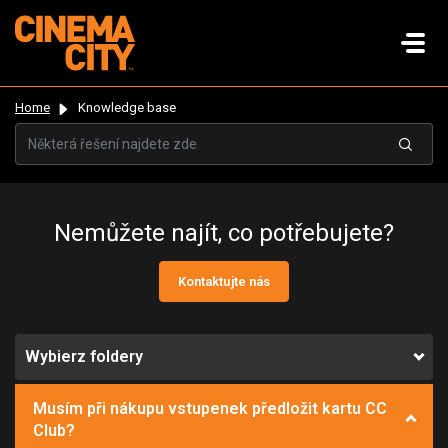
Home
Knowledge base
Nemůžete najít, co potřebujete?
Kontaktujte nás
Wybierz foldery
Musím při nákupu vstupenek předložit kartu CC
Club?