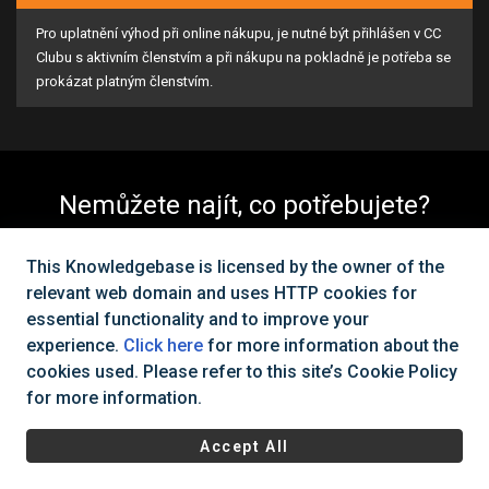
Pro uplatnění výhod při online nákupu, je nutné být přihlášen v CC
Clubu s aktivním členstvím a při nákupu na pokladně je potřeba se
prokázat platným členstvím.
Nemůžete najít, co potřebujete?
Kontaktujte nás
This Knowledgebase is licensed by the owner of the
relevant web domain and uses HTTP cookies for
essential functionality and to improve your
Všechna práva vyhrazena Cinema City Česká republika
2026
©
experience.
Click here
for more information about the
cookies used. Please refer to this site’s Cookie Policy
|
Všeobecné obchodní podmínky
Ochrana osobních údajů a
for more information.
cookies
Accept All