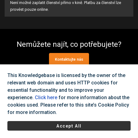
Není možné zaplatit členství přímo v kině. Platbu za členství lze
provést pouze online.
Nemůžete najít, co potřebujete?
Kontaktujte nás
This Knowledgebase is licensed by the owner of the
relevant web domain and uses HTTP cookies for
Všechna práva vyhrazena Cinema City Česká republika
2026
©
essential functionality and to improve your
|
Všeobecné obchodní podmínky
Ochrana osobních údajů a
experience.
Click here
for more information about the
cookies
cookies used. Please refer to this site’s Cookie Policy
for more information.
Accept All