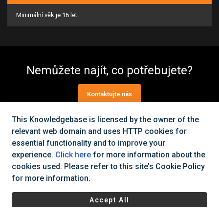
Minimální věk je 16 let.
Nemůžete najít, co potřebujete?
Kontaktujte nás
This Knowledgebase is licensed by the owner of the
relevant web domain and uses HTTP cookies for
Všechna práva vyhrazena Cinema City Česká republika
2026
©
essential functionality and to improve your
|
Všeobecné obchodní podmínky
Ochrana osobních údajů a
experience.
Click here
for more information about the
cookies
cookies used. Please refer to this site’s Cookie Policy
for more information.
Accept All