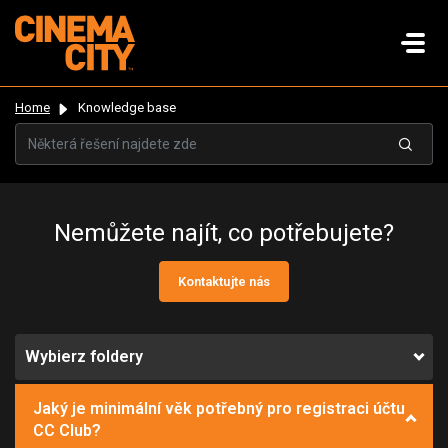
Home
Knowledge base
Nemůžete najít, co potřebujete?
Kontaktujte nás
Wybierz foldery
Jaký je minimální věk potřebný pro registraci účtu
CC Club?