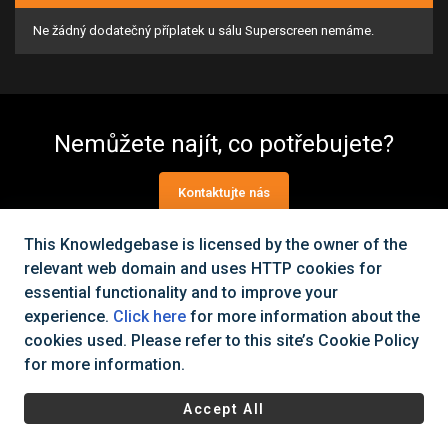
Ne žádný dodatečný příplatek u sálu Superscreen nemáme.
Nemůžete najít, co potřebujete?
Kontaktujte nás
This Knowledgebase is licensed by the owner of the
relevant web domain and uses HTTP cookies for
Všechna práva vyhrazena Cinema City Česká republika
2026
©
essential functionality and to improve your
|
Všeobecné obchodní podmínky
Ochrana osobních údajů a
experience.
Click here
for more information about the
cookies
cookies used. Please refer to this site’s Cookie Policy
for more information.
Accept All