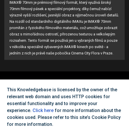
IMAX® 70mm je prémiový filmový formát, který využívá široký
70mm filmový pásek a speciální projektory, díky čemuž nabízí
výrazně vyšší rozlišení, jasnější obraz a výjimečnou úroveň detailů.
Na rozdíl od standardního digitálního IMAXu je IMAX® 70mm
promítán z fyzického filmového materiálu, což umožňuje zobrazit
obraz s mimořádnou ostrostí, přirozenou texturou a velkolepým
rozsahem. Tento formát se používá jen u vybraných filmů a pouze
v několika speciálně vybavených IMAX® kinech po světě - a
jedním z nich je právě naše pobočka Cinema City Flora v Praze.
Nemůžete najít, co potřebujete?
This Knowledgebase is licensed by the owner of the
relevant web domain and uses HTTP cookies for
Kontaktujte nás
essential functionality and to improve your
experience.
Click here
for more information about the
cookies used. Please refer to this site’s Cookie Policy
Všechna práva vyhrazena Cinema City Česká republika
2026
©
for more information.