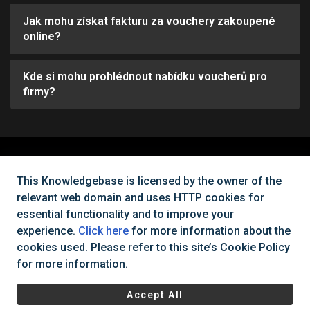
Jak mohu získat fakturu za vouchery zakoupené
online?
Kde si mohu prohlédnout nabídku voucherů pro
firmy?
Nemůžete najít, co potřebujete?
This Knowledgebase is licensed by the owner of the
relevant web domain and uses HTTP cookies for
Kontaktujte nás
essential functionality and to improve your
experience.
Click here
for more information about the
cookies used. Please refer to this site’s Cookie Policy
Všechna práva vyhrazena Cinema City Česká republika
2026
©
for more information.
|
Všeobecné obchodní podmínky
Ochrana osobních údajů a
Accept All
cookies