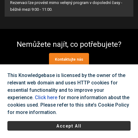
Rezervaci lze provést mimo veřejný program v dopolední časy -
běžně mezi 9:00 - 11:00.
Nemůžete najít, co potřebujete?
Kontaktujte nás
This Knowledgebase is licensed by the owner of the
relevant web domain and uses HTTP cookies for
Všechna práva vyhrazena Cinema City Česká republika
2026
©
essential functionality and to improve your
|
Všeobecné obchodní podmínky
Ochrana osobních údajů a
experience.
Click here
for more information about the
cookies
cookies used. Please refer to this site’s Cookie Policy
for more information.
Accept All