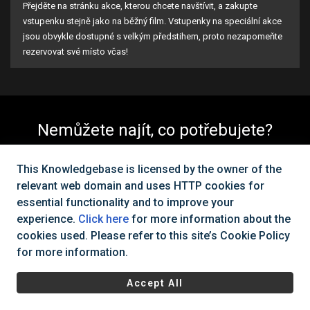
Přejděte na stránku akce, kterou chcete navštívit, a zakupte
vstupenku stejně jako na běžný film. Vstupenky na speciální akce
jsou obvykle dostupné s velkým předstihem, proto nezapomeňte
rezervovat své místo včas!
Nemůžete najít, co potřebujete?
Kontaktujte nás
This Knowledgebase is licensed by the owner of the
relevant web domain and uses HTTP cookies for
essential functionality and to improve your
Všechna práva vyhrazena Cinema City Česká republika
2025
©
experience.
Click here
for more information about the
cookies used. Please refer to this site’s Cookie Policy
|
Všeobecné obchodní podmínky
Ochrana osobních údajů a
for more information.
cookies
Accept All