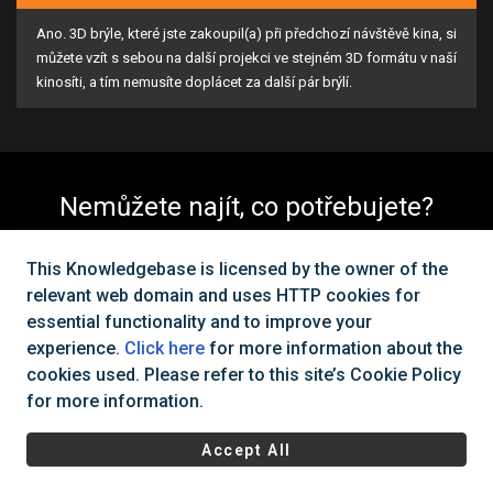
Ano. 3D brýle, které jste zakoupil(a) při předchozí návštěvě kina, si
můžete vzít s sebou na další projekci ve stejném 3D formátu v naší
kinosíti, a tím nemusíte doplácet za další pár brýlí.
Nemůžete najít, co potřebujete?
Kontaktujte nás
This Knowledgebase is licensed by the owner of the
relevant web domain and uses HTTP cookies for
essential functionality and to improve your
Všechna práva vyhrazena Cinema City Česká republika
2026
©
experience.
Click here
for more information about the
cookies used. Please refer to this site’s Cookie Policy
|
Všeobecné obchodní podmínky
Ochrana osobních údajů a
for more information.
cookies
Accept All