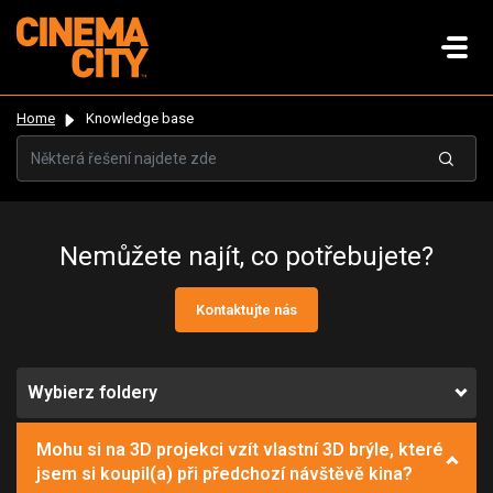
Home
Knowledge base
Nemůžete najít, co potřebujete?
Kontaktujte nás
Wybierz foldery
Mohu si na 3D projekci vzít vlastní 3D brýle, které
jsem si koupil(a) při předchozí návštěvě kina?