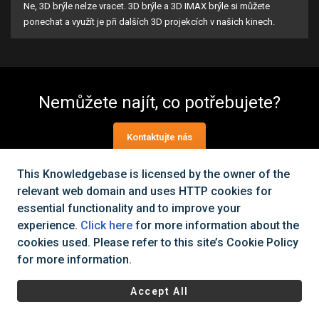
Ne, 3D brýle nelze vracet. 3D brýle a 3D IMAX brýle si můžete
ponechat a využít je při dalších 3D projekcích v našich kinech.
Nemůžete najít, co potřebujete?
Kontaktujte nás
This Knowledgebase is licensed by the owner of the
relevant web domain and uses HTTP cookies for
Všechna práva vyhrazena Cinema City Česká republika
2026
©
essential functionality and to improve your
|
Všeobecné obchodní podmínky
Ochrana osobních údajů a
experience.
Click here
for more information about the
cookies
cookies used. Please refer to this site’s Cookie Policy
for more information.
Accept All