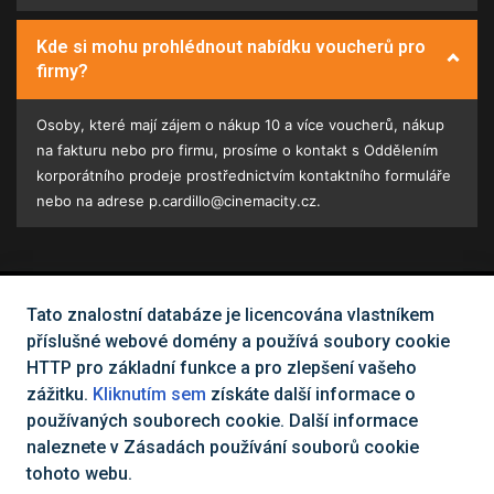
Kde si mohu prohlédnout nabídku voucherů pro
firmy?
Osoby, které mají zájem o nákup 10 a více voucherů, nákup
na fakturu nebo pro firmu, prosíme o kontakt s Oddělením
korporátního prodeje prostřednictvím kontaktního formuláře
nebo na adrese p.cardillo@cinemacity.cz.
Tato znalostní databáze je licencována vlastníkem
Nemůžete najít, co potřebujete?
příslušné webové domény a používá soubory cookie
HTTP pro základní funkce a pro zlepšení vašeho
Kontaktujte nás
zážitku.
Kliknutím sem
získáte další informace o
používaných souborech cookie. Další informace
naleznete v Zásadách používání souborů cookie
Všechna práva vyhrazena Cinema City Česká republika
2026
©
tohoto webu.