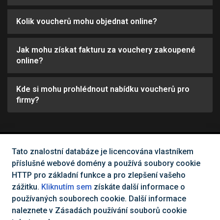
Kolik voucherů mohu objednat online?
Jak mohu získat fakturu za vouchery zakoupené
online?
Kde si mohu prohlédnout nabídku voucherů pro
firmy?
Tato znalostní databáze je licencována vlastníkem
Nemůžete najít, co potřebujete?
příslušné webové domény a používá soubory cookie
HTTP pro základní funkce a pro zlepšení vašeho
Kontaktujte nás
zážitku.
Kliknutím sem
získáte další informace o
používaných souborech cookie. Další informace
naleznete v Zásadách používání souborů cookie
Všechna práva vyhrazena Cinema City Česká republika
2026
©