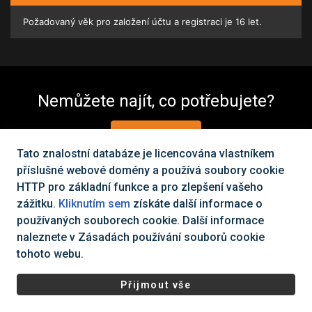
Požadovaný věk pro založení účtu a registraci je 16 let.
Nemůžete najít, co potřebujete?
Kontaktujte nás
Tato znalostní databáze je licencována vlastníkem
příslušné webové domény a používá soubory cookie
HTTP pro základní funkce a pro zlepšení vašeho
Všechna práva vyhrazena Cinema City Česká republika
2026
©
zážitku.
Kliknutím sem
získáte další informace o
|
Všeobecné obchodní podmínky
Ochrana osobních údajů a
používaných souborech cookie. Další informace
cookies
naleznete v Zásadách používání souborů cookie
tohoto webu.
Přijmout vše