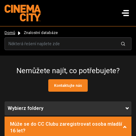
Domů
Znalostní databáze
Nemůžete najít, co potřebujete?
Kontaktujte nás
Wybierz foldery
Může se do CC Clubu zaregistrovat osoba mladší
16 let?