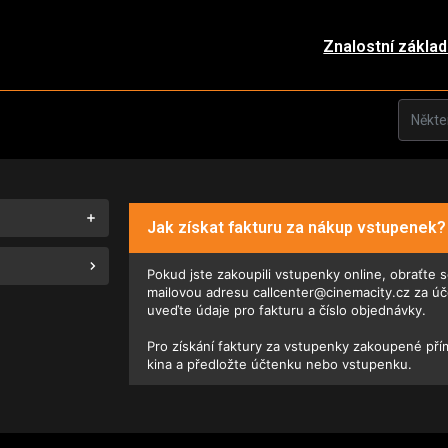
Znalostní zákla
Jak získat fakturu za nákup vstupenek?
Pokud jste zakoupili vstupenky online, obraťte 
mailovou adresu callcenter@cinemacity.cz za úč
uveďte údaje pro fakturu a číslo objednávky.
Pro získání faktury za vstupenky zakoupené pří
kina a předložte účtenku nebo vstupenku.