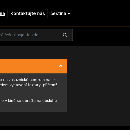
dna
Kontaktujte nás
čeština
se na zákaznické centrum na e-
elem vystavení faktury, přičemž
mo v kině se obraťte na obsluhu