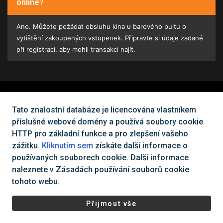
online?
Ano. Můžete požádat obsluhu kina u barového pultu o
vytištění zakoupených vstupenek. Připravte si údaje zadané
při registraci, aby mohli transakci najít.
Nemůžete najít, co potřebujete?
Tato znalostní databáze je licencována vlastníkem
příslušné webové domény a používá soubory cookie
Kontaktujte nás
HTTP pro základní funkce a pro zlepšení vašeho
zážitku.
Kliknutím sem
získáte další informace o
používaných souborech cookie. Další informace
naleznete v Zásadách používání souborů cookie
Všechna práva vyhrazena Cinema City Česká republika
2026
©
tohoto webu.
|
Všeobecné obchodní podmínky
Ochrana osobních údajů a
cookies
Přijmout vše