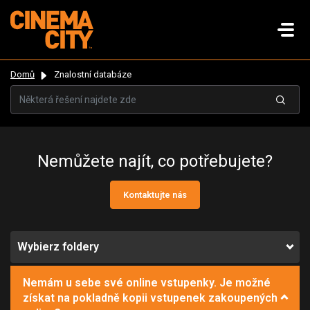
Domů
Znalostní databáze
Nemůžete najít, co potřebujete?
Kontaktujte nás
Wybierz foldery
Nemám u sebe své online vstupenky. Je možné
získat na pokladně kopii vstupenek zakoupených