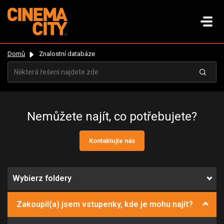
Domů
Znalostní databáze
Nemůžete najít, co potřebujete?
Kontaktujte nás
Wybierz foldery
Zakoupil(a) jsem vstupenky, kde je mohu najít?