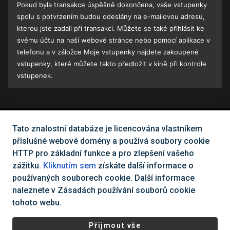
Pokud byla transakce úspěšně dokončena, vaše vstupenky
spolu s potvrzením budou odeslány na e-mailovou adresu,
kterou jste zadali při transakci. Můžete se také přihlásit ke
svému účtu na naší webové stránce nebo pomocí aplikace v
telefonu a v záložce Moje vstupenky najdete zakoupené
vstupenky, které můžete takto předložit v kině při kontrole
vstupenek.
Tato znalostní databáze je licencována vlastníkem
Nemůžete najít, co potřebujete?
příslušné webové domény a používá soubory cookie
HTTP pro základní funkce a pro zlepšení vašeho
Kontaktujte nás
zážitku.
Kliknutím sem
získáte další informace o
používaných souborech cookie. Další informace
naleznete v Zásadách používání souborů cookie
Všechna práva vyhrazena Cinema City Česká republika
2026
©
tohoto webu.
|
Všeobecné obchodní podmínky
Ochrana osobních údajů a
Přijmout vše