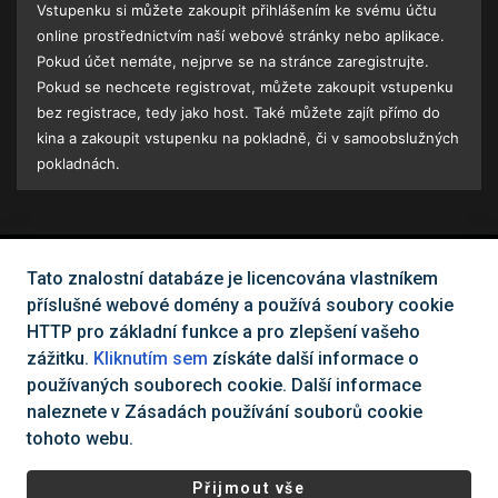
Vstupenku si můžete zakoupit přihlášením ke svému účtu
online prostřednictvím naší webové stránky nebo aplikace.
Pokud účet nemáte, nejprve se na stránce zaregistrujte.
Pokud se nechcete registrovat, můžete zakoupit vstupenku
bez registrace, tedy jako host. Také můžete zajít přímo do
kina a zakoupit vstupenku na pokladně, či v samoobslužných
pokladnách.
Tato znalostní databáze je licencována vlastníkem
Nemůžete najít, co potřebujete?
příslušné webové domény a používá soubory cookie
HTTP pro základní funkce a pro zlepšení vašeho
Kontaktujte nás
zážitku.
Kliknutím sem
získáte další informace o
používaných souborech cookie. Další informace
naleznete v Zásadách používání souborů cookie
Všechna práva vyhrazena Cinema City Česká republika
2026
©
tohoto webu.
|
Všeobecné obchodní podmínky
Ochrana osobních údajů a
Přijmout vše